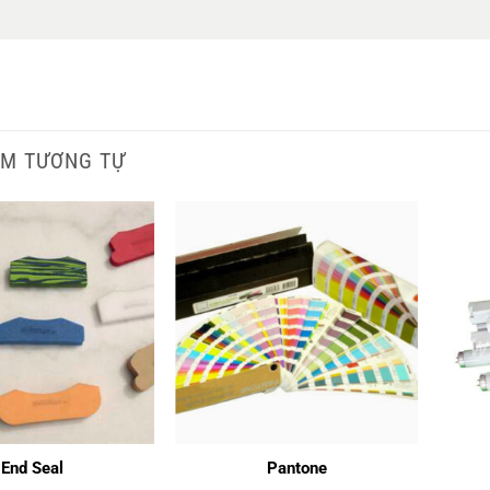
M TƯƠNG TỰ
End Seal
Pantone