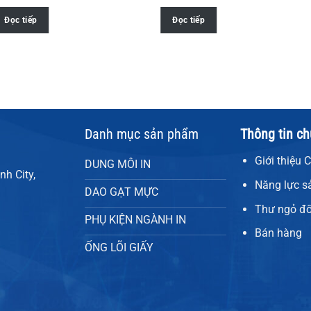
Đọc tiếp
Đọc tiếp
Danh mục sản phẩm
Thông tin c
Giới thiệu 
DUNG MÔI IN
h City,
Năng lực s
DAO GẠT MỰC
Thư ngỏ đố
PHỤ KIỆN NGÀNH IN
Bán hàng
ỐNG LÕI GIẤY