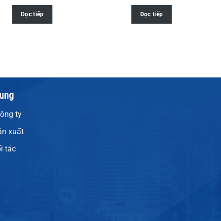
Đọc tiếp
Đọc tiếp
hung
Công ty
ản xuất
i tác