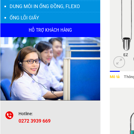
DUNG MÔI IN ỐNG ĐỒNG, FLEXO
ỐNG LÕI GIẤY
HỖ TRỢ KHÁCH HÀNG
Mô tả
Thông
Hotline:
0272 3939 669